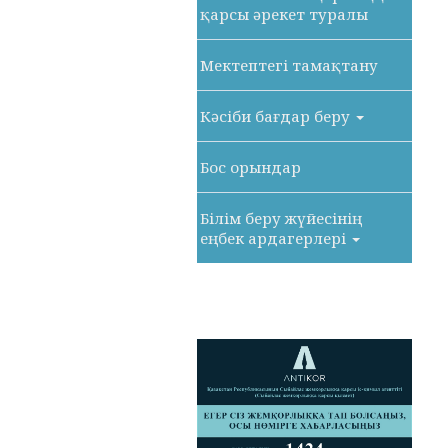
қарсы әрекет туралы
Мектептегі тамақтану
Кәсіби бағдар беру
Бос орындар
Білім беру жүйесінің
еңбек ардагерлері