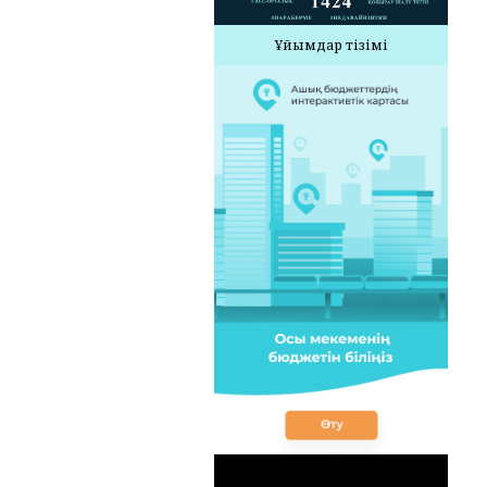
Ұйымдар тізімі