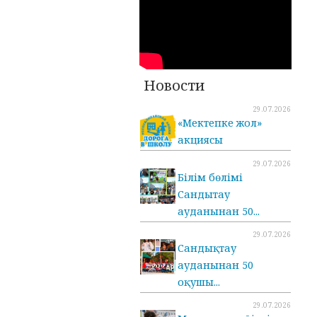
Новости
29.07.2026
«Мектепке жол»
акциясы
29.07.2026
Білім бөлімі
Сандытау
ауданынан 50...
29.07.2026
Сандықтау
ауданынан 50
оқушы...
29.07.2026