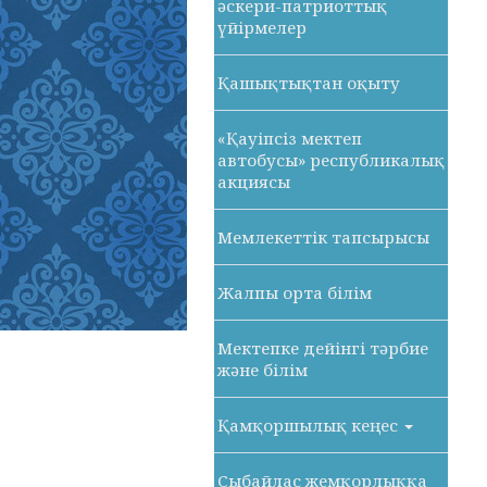
әскери-патриоттық
үйірмелер
Қашықтықтан оқыту
«Қауіпсіз мектеп
автобусы» республикалық
акциясы
Мемлекеттік тапсырысы
Жалпы орта білім
Мектепке дейінгі тәрбие
және білім
Қамқоршылық кеңес
Сыбайлас жемқорлыққа