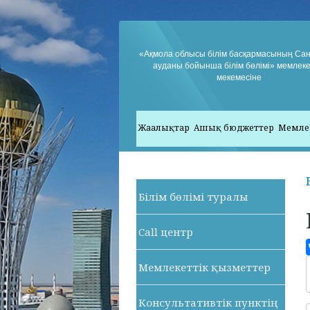
«Ақмола облысы білім басқармасының Са
ауданы бойынша білім бөлімі» мемлеке
мекемесіне
Жаңалықтар
Ашық бюджеттер
Мемле
Білім бөлімі туралы
Call центр
Мемлекеттік қызметтер
Консультативтік пунктің