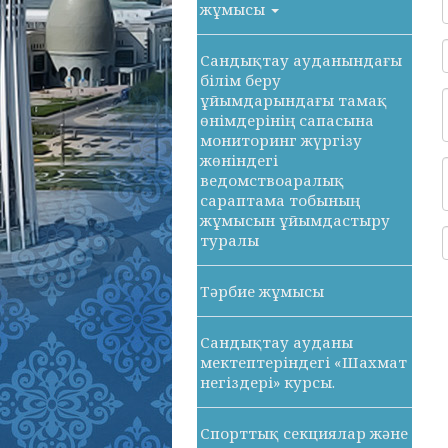
жұмысы
Сандықтау ауданындағы
білім беру
ұйымдарындағы тамақ
өнімдерінің сапасына
мониторинг жүргізу
жөніндегі
ведомствоаралық
сараптама тобының
жұмысын ұйымдастыру
туралы
Тәрбие жұмысы
Сандықтау ауданы
мектептеріндегі «Шахмат
негіздері» курсы.
Спорттық секциялар және