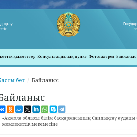
ндықтау
Госуда
ттік
п
кеттік қызметтер
Консультациялық пункт
Фотогалерея
Байланыс
Басты бет
Байланыс
Байланыс
«Ақмола облысы білім басқармасының Сандықтау ауданы 
мемлекеттік мекемесіне