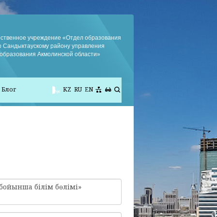
рственное учреждение «Отдел образования
о Сандыктаускому району управления
образования Акмолинской области»
Блог
KZ
RU
EN
бойынша білім бөлімі»