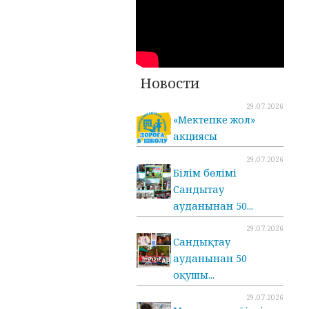
Новости
29.07.2026
«Мектепке жол»
акциясы
29.07.2026
Білім бөлімі
Сандытау
ауданынан 50...
29.07.2026
Сандықтау
ауданынан 50
оқушы...
29.07.2026