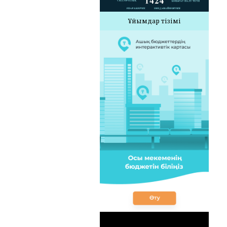
Ұйымдар тізімі