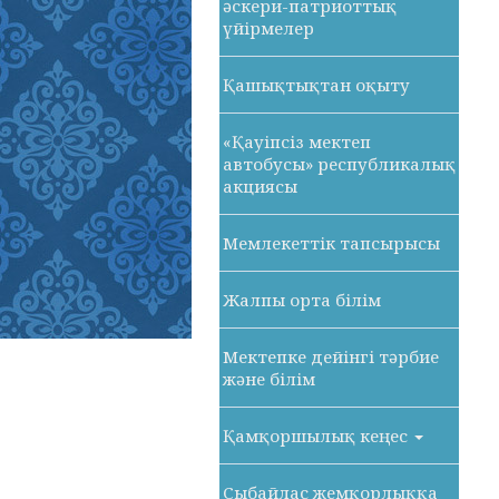
әскери-патриоттық
үйірмелер
Қашықтықтан оқыту
«Қауіпсіз мектеп
автобусы» республикалық
акциясы
Мемлекеттік тапсырысы
Жалпы орта білім
Мектепке дейінгі тәрбие
және білім
Қамқоршылық кеңес
Сыбайлас жемқорлыққа