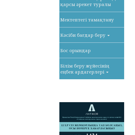
қарсы әрекет туралы
Мектептегі тамақтану
Кәсіби бағдар беру
Бос орындар
Білім беру жүйесінің
еңбек ардагерлері