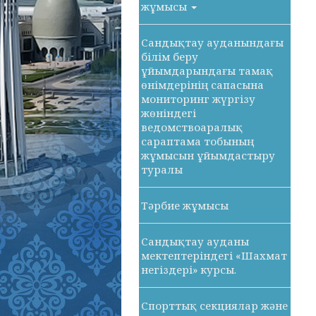
жұмысы
Сандықтау ауданындағы
білім беру
ұйымдарындағы тамақ
өнімдерінің сапасына
мониторинг жүргізу
жөніндегі
ведомствоаралық
сараптама тобының
жұмысын ұйымдастыру
туралы
Тәрбие жұмысы
Сандықтау ауданы
мектептеріндегі «Шахмат
негіздері» курсы.
Спорттық секциялар және