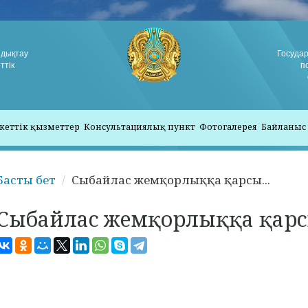
ндықтау
Госуда
ттік
п
кеттік қызметтер
Консультациялық пункт
Фотогалерея
Байланыс
Басты бет
Сыбайлас жемқорлыққа қарсы...
Сыбайлас жемқорлыққа қарс