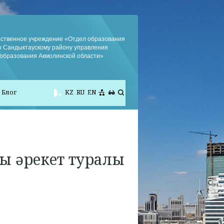
рственное учреждение «Отдел образования
о Сандыктаускому району управления
образования Акмолинской области»
Блог
KZ
RU
EN
ы әрекет туралы