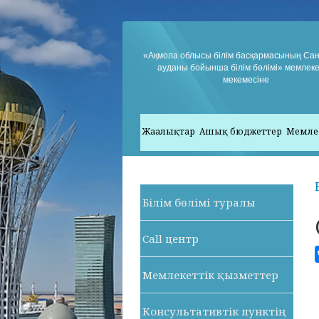
«Ақмола облысы білім басқармасының Са
ауданы бойынша білім бөлімі» мемлеке
мекемесіне
Жаңалықтар
Ашық бюджеттер
Мемле
Білім бөлімі туралы
Call центр
Мемлекеттік қызметтер
Консультативтік пунктің