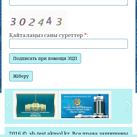
Қайталаңыз саны суреттер
*
:
2016 © sh-test.akmol.kz. Все права защищены