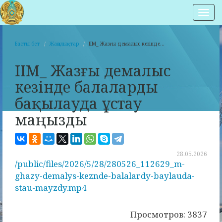
Нав
Басты бет
Жаңалықтар
ІІМ_ Жазғы демалыс кезінде...
ІІМ_ Жазғы демалыс
кезінде балаларды
бақылауда ұстау
маңызды
28.05.2026
/public/files/2026/5/28/280526_112629_m-
ghazy-demalys-keznde-balalardy-baylauda-
stau-mayzdy.mp4
Просмотров: 3837