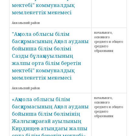
мектебі" коммуналдық
мемлекеттік мекемесі
Аккольский район
"Ақмола облысы білім
начального,
основного
басқармасының Ақкөл ауданы
среднего и общего
среднего
бойынша білім бөлімі
образования
Сазды бұлақ ауылының
жалпы орта білім беретін
мектебі" коммуналдық
мемлекеттік мекемесі
Аккольский район
«Ақмола облысы білім
начального,
основного
басқармасының Ақкөл ауданы
среднего и общего
среднего
бойынша білім бөлімінің
образования
Жалғызқарағай ауылының
Кирдищев атындағы жалпы
орта білім беретін мектебі»