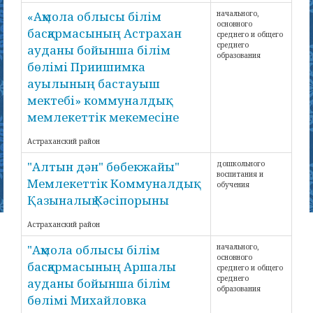
«Ақмола облысы білім
начального,
основного
басқармасының Астрахан
среднего и общего
среднего
ауданы бойынша білім
образования
бөлімі Приишимка
ауылының бастауыш
мектебі» коммуналдық
мемлекеттік мекемесіне
Астраханский район
"Алтын дән" бөбекжайы"
дошкольного
воспитания и
Мемлекеттік Коммуналдық
обучения
Қазыналық Кәсіпорыны
Астраханский район
"Ақмола облысы білім
начального,
основного
басқармасының Аршалы
среднего и общего
среднего
ауданы бойынша білім
образования
бөлімі Михайловка