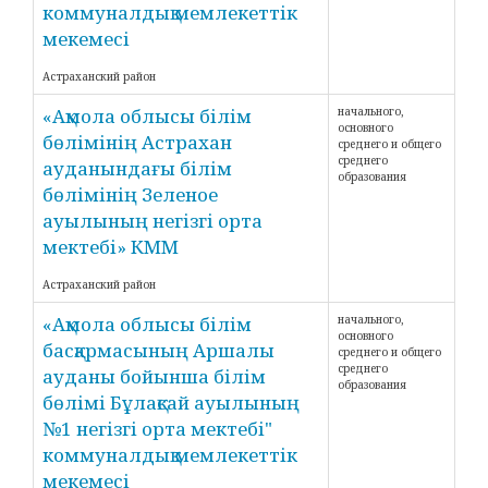
коммуналдық мемлекеттік
мекемесі
Астраханский район
«Ақмола облысы білім
начального,
основного
бөлімінің Астрахан
среднего и общего
среднего
ауданындағы білім
образования
бөлімінің Зеленое
ауылының негізгі орта
мектебі» КММ
Астраханский район
«Ақмола облысы білім
начального,
основного
басқармасының Аршалы
среднего и общего
среднего
ауданы бойынша білім
образования
бөлімі Бұлақсай ауылының
№1 негізгі орта мектебі"
коммуналдық мемлекеттік
мекемесі