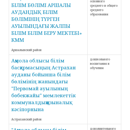
основного
БІЛІМ БӨЛІМІ АРШАЛЫ
среднего и общего
среднего
АУДАНДЫҚ БІЛІМ
образования
БӨЛІМІНІҢ ТҮРГЕН
АУЫЛЫНДАҒЫ ЖАЛПЫ
БІЛІМ БІЛІМ БЕРУ МЕКТЕБІ»
КММ
Аршалынский район
Ақмола облысы білім
дошкольного
воспитания и
басқармасыңың Астрахан
обучения
ауданы бойынша білім
бөлімінің жанындағы
"Первомай ауылының
бөбекжайы" мемлекеттік
коммуналдық қазыналық
кәсіпорнына
Астраханский район
"Ақмола облысы білім
дополнительного