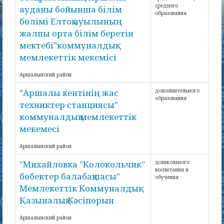
среднего
ауданы бойынша білім
образования
бөлімі Елтоқ ауылының
жалпы орта білім беретін
мектебі"коммуналдық
мемлекеттік мекемісі
Аршалынский район
"Аршалы кентінің жас
дополнительного
образования
техниктер станциясы"
коммуналдық мемлекеттік
мекемесі
Аршалынский район
"Михайловка "Колокольчик"
дошкольного
воспитания и
бөбектер балабақшасы"
обучения
Мемлекеттік Коммуналдық
Қазыналық Кәсіпорын
Аршалынский район