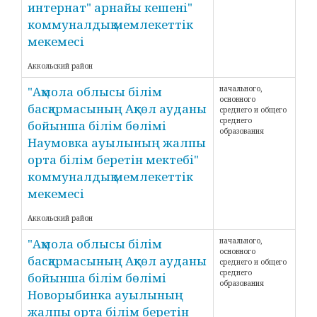
интернат" арнайы кешені"
коммуналдық мемлекеттік
мекемесі
Аккольский район
"Ақмола облысы білім
начального,
основного
басқармасының Ақкөл ауданы
среднего и общего
среднего
бойынша білім бөлімі
образования
Наумовка ауылының жалпы
орта білім беретін мектебі"
коммуналдық мемлекеттік
мекемесі
Аккольский район
"Ақмола облысы білім
начального,
основного
басқармасының Ақкөл ауданы
среднего и общего
среднего
бойынша білім бөлімі
образования
Новорыбинка ауылының
жалпы орта білім беретін