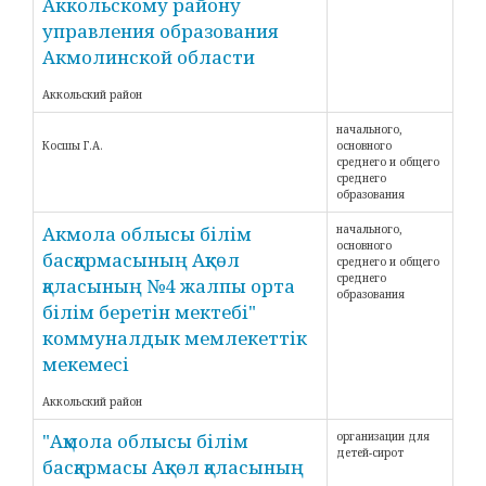
Аккольскому району
управления образования
Акмолинской области
Аккольский район
начального,
Косшы Г.А.
основного
среднего и общего
среднего
образования
Акмола облысы білім
начального,
основного
басқармасының Ақкөл
среднего и общего
среднего
қаласының №4 жалпы орта
образования
білім беретін мектебі"
коммуналдык мемлекеттік
мекемесі
Аккольский район
"Ақмола облысы білім
организации для
детей-сирот
басқармасы Ақкөл қаласының