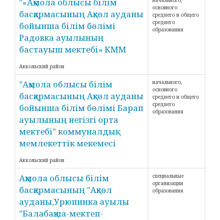
"«Ақмола облысы білім
начального,
основного
басқармасының Ақкөл ауданы
среднего и общего
среднего
бойынша білім бөлімі
образования
Радовка ауылының
бастауыш мектебі» КММ
Аккольский район
"Ақмола облысы білім
начального,
основного
басқармасының Ақкөл ауданы
среднего и общего
среднего
бойынша білім бөлімі Барап
образования
ауылының негізгі орта
мектебі" коммуналдық
мемлекеттік мекемесі
Аккольский район
Ақмола облысы білім
специальные
организации
басқармасының "Ақкөл
образования
ауданы,Урюпинка ауылы
"Балабақша-мектеп-