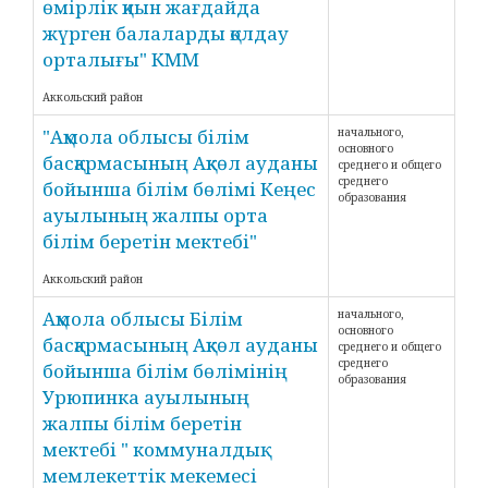
өмірлік қиын жағдайда
жүрген балаларды қолдау
орталығы" КММ
Аккольский район
"Ақмола облысы білім
начального,
основного
басқармасының Ақкөл ауданы
среднего и общего
среднего
бойынша білім бөлімі Кеңес
образования
ауылының жалпы орта
білім беретін мектебі"
Аккольский район
Ақмола облысы Білім
начального,
основного
басқармасының Ақкөл ауданы
среднего и общего
среднего
бойынша білім бөлімінің
образования
Урюпинка ауылының
жалпы білім беретін
мектебі " коммуналдық
мемлекеттік мекемесі