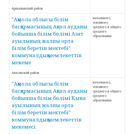
Аршалынский район
"Ақмола облысы білім
начального,
основного
басқармасының Ақкөл ауданы
среднего и общего
среднего
бойынша білім бөлімі Азат
образования
ауылының жалпы орта
білім беретін мектебі"
коммуналдық мемлекеттік
мекеме
Аккольский район
"Ақмола облысы білім
начального,
основного
басқармасының Ақкөл ауданы
среднего и общего
среднего
бойынша білім бөлімі Қына
образования
ауылының жалпы орта
білім беретін мектебі"
коммуналдық мемлекеттік
мекемесі