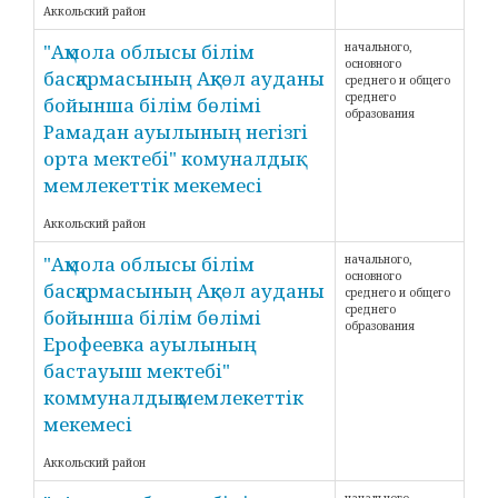
Аккольский район
"Ақмола облысы білім
начального,
основного
басқармасының Ақкөл ауданы
среднего и общего
среднего
бойынша білім бөлімі
образования
Рамадан ауылының негізгі
орта мектебі" комуналдық
мемлекеттік мекемесі
Аккольский район
"Ақмола облысы білім
начального,
основного
басқармасының Ақкөл ауданы
среднего и общего
среднего
бойынша білім бөлімі
образования
Ерофеевка ауылының
бастауыш мектебі"
коммуналдық мемлекеттік
мекемесі
Аккольский район