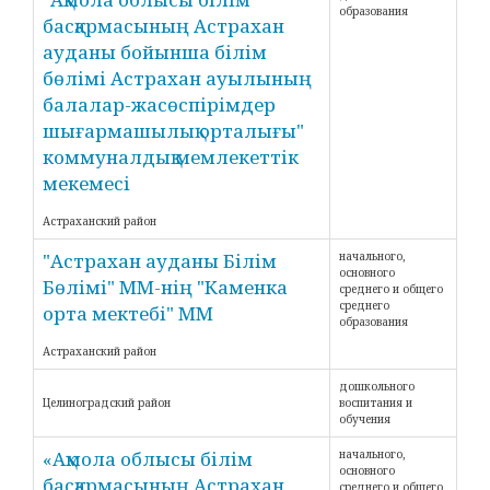
образования
басқармасының Астрахан
ауданы бойынша білім
бөлімі Астрахан ауылының
балалар-жасөспірімдер
шығармашылық орталығы"
коммуналдық мемлекеттік
мекемесі
Астраханский район
"Астрахан ауданы Білім
начального,
основного
Бөлімі" ММ-нің "Каменка
среднего и общего
среднего
орта мектебі" ММ
образования
Астраханский район
дошкольного
Целиноградский район
воспитания и
обучения
«Ақмола облысы білім
начального,
основного
басқармасының Астрахан
среднего и общего