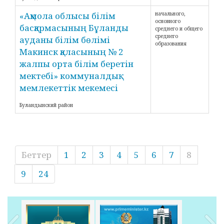
«Ақмола облысы білім
начального,
основного
басқармасының Бұланды
среднего и общего
среднего
ауданы білім бөлімі
образования
Макинск қаласының № 2
жалпы орта білім беретін
мектебі» коммуналдық
мемлекеттік мекемесі
Буландынский район
Беттер
1
2
3
4
5
6
7
8
9
24