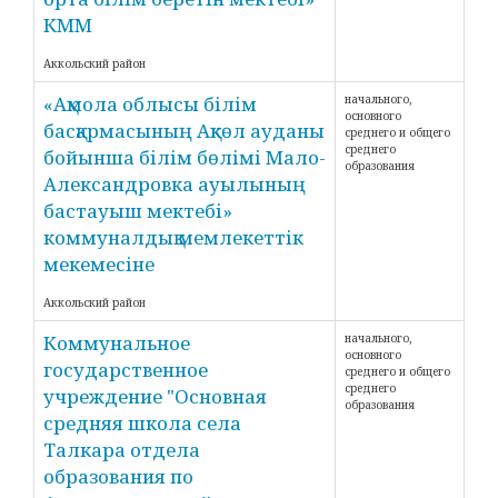
КММ
Аккольский район
«Ақмола облысы білім
начального,
основного
басқармасының Ақкөл ауданы
среднего и общего
среднего
бойынша білім бөлімі Мало-
образования
Александровка ауылының
бастауыш мектебі»
коммуналдық мемлекеттік
мекемесіне
Аккольский район
Коммунальное
начального,
основного
государственное
среднего и общего
среднего
учреждение "Основная
образования
средняя школа села
Талкара отдела
образования по