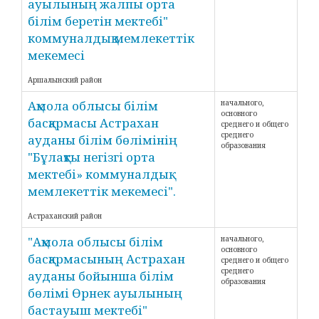
ауылының жалпы орта
білім беретін мектебі"
коммуналдық мемлекеттік
мекемесі
Аршалынский район
Ақмола облысы білім
начального,
основного
басқармасы Астрахан
среднего и общего
среднего
ауданы білім бөлімінің
образования
"Бұлақты негізгі орта
мектебі» коммуналдық
мемлекеттік мекемесі".
Астраханский район
"Ақмола облысы білім
начального,
основного
басқармасының Астрахан
среднего и общего
среднего
ауданы бойынша білім
образования
бөлімі Өрнек ауылының
бастауыш мектебі"