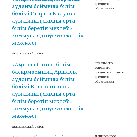
среднего
ауданы бойынша білім
образования
бөлімі Старый Колутон
ауылының жалпы орта
білім беретін мектебі»
коммуналдық мемлекеттік
мекемесі
Астраханский район
«Ақмола облысы білім
начального,
основного
басқармасының Аршалы
среднего и общего
среднего
ауданы бойынша білім
образования
бөлімі Константинов
ауылының жалпы орта
білім беретін мектебі»
коммуналдық мемлекеттік
мекемесі
Аршалынский район
дошкольного