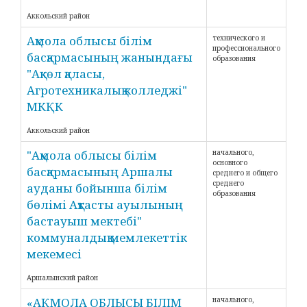
Аккольский район
Ақмола облысы білім
технического и
профессионального
басқармасының жанындағы
образования
"Ақкөл қаласы,
Агротехникалық колледжі"
МКҚК
Аккольский район
"Ақмола облысы білім
начального,
основного
басқармасының Аршалы
среднего и общего
среднего
ауданы бойынша білім
образования
бөлімі Ақтасты ауылының
бастауыш мектебі"
коммуналдық мемлекеттік
мекемесі
Аршалынский район
«АҚМОЛА ОБЛЫСЫ БІЛІМ
начального,