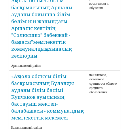
Ақмола облысы білім
воспитания и
басқармасының Аршалы
обучения
ауданы бойынша білім
бөлімінің жанындағы
Аршалы кентінің
"Солнышко" бөбекжай -
бақшасы"мемлекеттік
коммуналдық қазыналық
кәсіпорны
Аршалынский район
«Ақмола облысы білім
начального,
основного
басқармасының Бұланды
среднего и общего
среднего
ауданы білім бөлімі
образования
Купчанов ауылының
бастауыш мектеп-
балабақшасы» коммуналдық
мемлекеттік мекемесі
Буландынский район