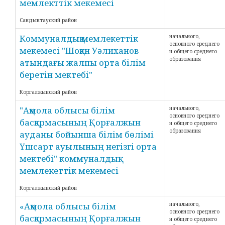
мемлекттік мекемесі
Сандыктауский район
Коммуналдық мемлекеттік
начального,
основного среднего
мекемесі "Шоқан Уәлиханов
и общего среднего
образования
атындағы жалпы орта білім
беретін мектебі"
Коргалжынский район
"Ақмола облысы білім
начального,
основного среднего
басқармасының Қорғалжын
и общего среднего
образования
ауданы бойынша білім бөлімі
Үшсарт ауылының негізгі орта
мектебі" коммуналдық
мемлекеттік мекемесі
Коргалжынский район
«Ақмола облысы білім
начального,
основного среднего
басқармасының Қорғалжын
и общего среднего