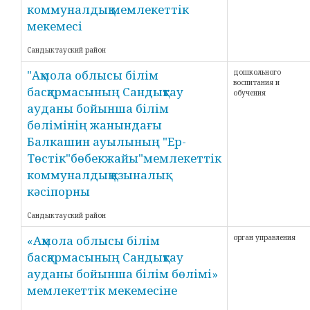
коммуналдық мемлекеттік
мекемесі
Сандыктауский район
"Ақмола облысы білім
дошкольного
воспитания и
басқармасының Сандықтау
обучения
ауданы бойынша білім
бөлімінің жанындағы
Балкашин ауылының "Ер-
Төстік"бөбекжайы"мемлекеттік
коммуналдық қазыналық
кәсіпорны
Сандыктауский район
«Ақмола облысы білім
орган управления
басқармасының Сандықтау
ауданы бойынша білім бөлімі»
мемлекеттік мекемесіне