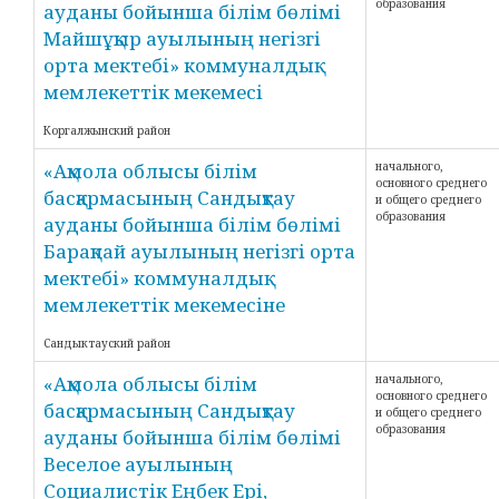
образования
ауданы бойынша білім бөлімі
Майшұқыр ауылының негізгі
орта мектебі» коммуналдық
мемлекеттік мекемесі
Коргалжынский район
«Ақмола облысы білім
начального,
основного среднего
басқармасының Сандықтау
и общего среднего
образования
ауданы бойынша білім бөлімі
Барақпай ауылының негізгі орта
мектебі» коммуналдық
мемлекеттік мекемесіне
Сандыктауский район
«Ақмола облысы білім
начального,
основного среднего
басқармасының Сандықтау
и общего среднего
образования
ауданы бойынша білім бөлімі
Веселое ауылының
Социалистік Еңбек Ері,