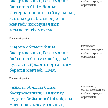
басқармасының Есіл ауданы
и общего среднего
образования
бойынша білім бөлімі
Интернациональный аулының
жалпы орта білім беретін
мектебі" коммуналдык
мемлекеттік мекемесі
Есильский район
"Ақмола облысы білім
начального,
основного среднего
басқармасының Есіл ауданы
и общего среднего
образования
бойынша бөлімі Свободный
ауылының жалпы орта білім
беретін мектебі" КММ
Есильский район
«Ақмола облысы білім
начального,
основного среднего
басқармасының Сандықтау
и общего среднего
образования
ауданы бойынша білім бөлімі
Новоникольск ауылының