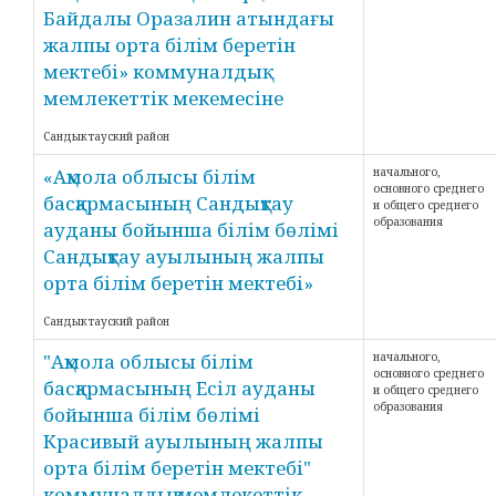
Байдалы Оразалин атындағы
жалпы орта білім беретін
мектебі» коммуналдық
мемлекеттік мекемесіне
Сандыктауский район
«Ақмола облысы білім
начального,
основного среднего
басқармасының Сандықтау
и общего среднего
образования
ауданы бойынша білім бөлімі
Сандықтау ауылының жалпы
орта білім беретін мектебі»
Сандыктауский район
"Ақмола облысы білім
начального,
основного среднего
басқармасының Есіл ауданы
и общего среднего
образования
бойынша білім бөлімі
Красивый ауылының жалпы
орта білім беретін мектебі"
коммуналдық мемлекеттік