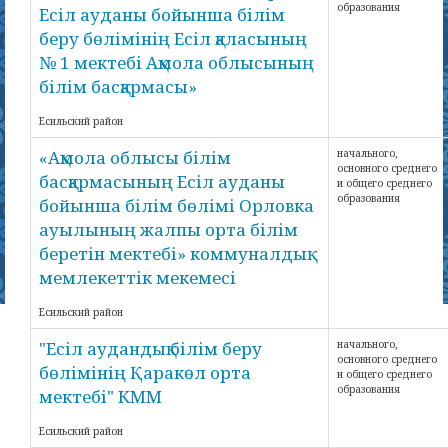
образования
Есіл ауданы бойынша білім
беру бөлімінің Есіл қаласының
№ 1 мектебі Ақмола облысының
білім басқармасы»
Есильский район
«Ақмола облысы білім
начального,
основного среднего
басқармасының Есіл ауданы
и общего среднего
образования
бойынша білім бөлімі Орловка
ауылының жалпы орта білім
беретін мектебі» коммуналдық
мемлекеттік мекемесі
Есильский район
"Есіл аудандық білім беру
начального,
основного среднего
бөлімінің Қаракөл орта
и общего среднего
образования
мектебі" КММ
Есильский район