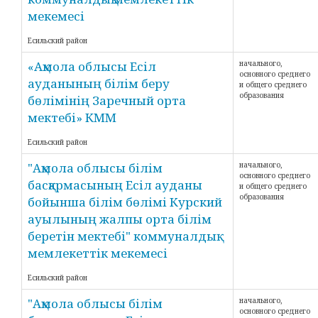
мекемесі
Есильский район
«Ақмола облысы Есіл
начального,
основного среднего
ауданының білім беру
и общего среднего
образования
бөлімінің Заречный орта
мектебі» КММ
Есильский район
"Ақмола облысы білім
начального,
основного среднего
басқармасының Есіл ауданы
и общего среднего
образования
бойынша білім бөлімі Курский
ауылының жалпы орта білім
беретін мектебі" коммуналдық
мемлекеттік мекемесі
Есильский район
"Ақмола облысы білім
начального,
основного среднего