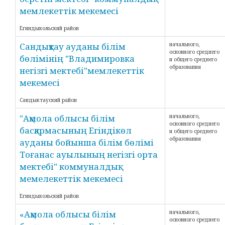
мемлекеттік мекемесі
Егиндыкольский район
Сандықтау ауданы білім
начального,
основного среднего
бөлімінің "Владимировка
и общего среднего
образования
негізгі мектебі"мемлекеттік
мекемесі
Сандыктауский район
"Ақмола облысы білім
начального,
основного среднего
басқармасының Егіндікөл
и общего среднего
образования
ауданы бойынша білім бөлімі
Тоғанас ауылының негізгі орта
мектебі" коммуналдық
мемелекеттік мекемесі
Егиндыкольский район
«Ақмола облысы білім
начального,
основного среднего