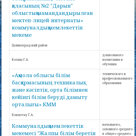
қаласының №2 "Дарын"
облыстық мамандандырылған
мектеп-лицей-интернаты»
коммуналдық мемлекеттік
мекеме
Целиноградский район
дошкольного
Косшы Г.А.
воспитания и
обучения
«Ақмола облысы білім
технического и
профессионального
басқармасының техникалық
образования
және кәсіптік, орта білімнен
кейінгі білім беруді дамыту
орталығы» КММ
Кокшетау Г.А.
Коммуналдық мемлекеттік
начального,
основного среднего
мекемесі "Жалпы білім беретін
и общего среднего