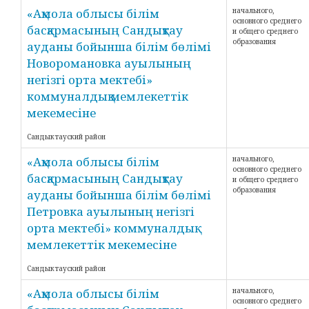
«Ақмола облысы білім
начального,
основного среднего
басқармасының Сандықтау
и общего среднего
образования
ауданы бойынша білім бөлімі
Новоромановка ауылының
негізгі орта мектебі»
коммуналдық мемлекеттік
мекемесіне
Сандыктауский район
«Ақмола облысы білім
начального,
основного среднего
басқармасының Сандықтау
и общего среднего
образования
ауданы бойынша білім бөлімі
Петровка ауылының негізгі
орта мектебі» коммуналдық
мемлекеттік мекемесіне
Сандыктауский район
«Ақмола облысы білім
начального,
основного среднего