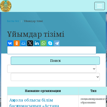
Нав
Басты бет
Ұйымдар тізімі
Ұйымдар тізімі
Поиск
Название организации
Тип
Ақмола облысы білім
специализированного
образования
басқармасының «Астана