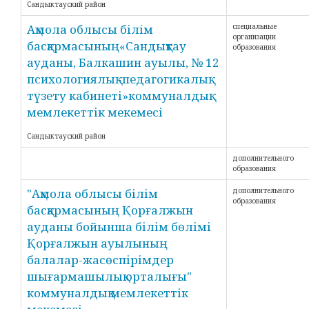
Сандыктауский район
Ақмола облысы білім
специальные
организации
басқармасының«Сандықтау
образования
ауданы, Балкашин ауылы, № 12
психологиялық -педагогикалық
түзету кабинеті»коммуналдық
мемлекеттік мекемесі
Сандыктауский район
дополнительного
образования
"Ақмола облысы білім
дополнительного
образования
басқармасының Қорғалжын
ауданы бойынша білім бөлімі
Қорғалжын ауылының
балалар-жасөспірімдер
шығармашылық орталығы"
коммуналдық мемлекеттік