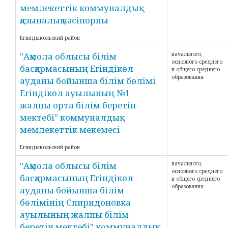
мемлекеттік коммуналдық
қазыналық кәсіпорны
Егиндыкольский район
"Ақмола облысы білім
начального,
основного среднего
басқармасының Егіндікөл
и общего среднего
образования
ауданы бойынша білім бөлімі
Егіндікөл ауылының №1
жалпы орта білім беретін
мектебі" коммуналдық
мемлекеттік мекемесі
Егиндыкольский район
"Ақмола облысы білім
начального,
основного среднего
басқармасының Егіндікөл
и общего среднего
образования
ауданы бойынша білім
бөлімінің Спиридоновка
ауылының жалпы білім
беретін мектебі" коммуналдық