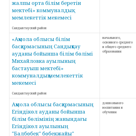
жалпы орта білім беретін
мектебі» коммуналдық
мемлекеттік мекемесі
Сандыктауский район
«Ақмола облысы білім
начального,
основного среднего
басқармасының Сандықтау
и общего среднего
образования
ауданы бойынша білім бөлімі
Михайловка ауылының
бастауыш мектебі»
коммуналдық мемлекеттік
мекемесі
Сандыктауский район
Ақмола облысы басқармасының
дошкольного
воспитания и
Егіндікөл ауданы бойынша
обучения
білім бөлімінің жанындағы
Егіндікөл ауылының
"Балбөбек" бөбекжайы"