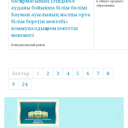
басқармасының Егіндікөл
и общего среднего
образования
ауданы бойынша білім бөлімі
Бауман ауылының жалпы орта
білім беретін мектебі»
коммуналдық мемлекеттік
мекемесі
Егиндыкольский район
Беттер
1
2
3
4
5
6
7
8
9
24