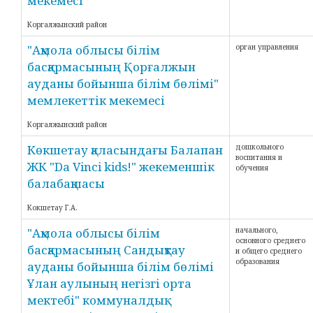
мекемесі
Коргалжынский район
"Ақмола облысы білім
орган управления
басқармасының Қорғалжын
ауданы бойынша білім бөлімі"
мемлекеттік мекемесі
Коргалжынский район
Көкшетау қаласындағы Балапан
дошкольного
воспитания и
ЖК "Da Vinci kids!" жекеменшік
обучения
балабақшасы
Кокшетау Г.А.
"Ақмола облысы білім
начального,
основного среднего
басқармасының Сандықтау
и общего среднего
образования
ауданы бойынша білім бөлімі
Ұлан аулының негізгі орта
мектебі" коммуналдық