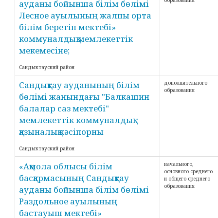
образования
ауданы бойынша білім бөлімі
Лесное ауылының жалпы орта
білім беретін мектебі»
коммуналдық мемлекеттік
мекемесіне;
Сандыктауский район
Сандықтау ауданының білім
дополнительного
образования
бөлімі жанындағы "Балкашин
балалар саз мектебі"
мемлекеттік коммуналдық
қазыналық кәсіпорны
Сандыктауский район
«Ақмола облысы білім
начального,
основного среднего
басқармасының Сандықтау
и общего среднего
образования
ауданы бойынша білім бөлімі
Раздольное ауылының
бастауыш мектебі»