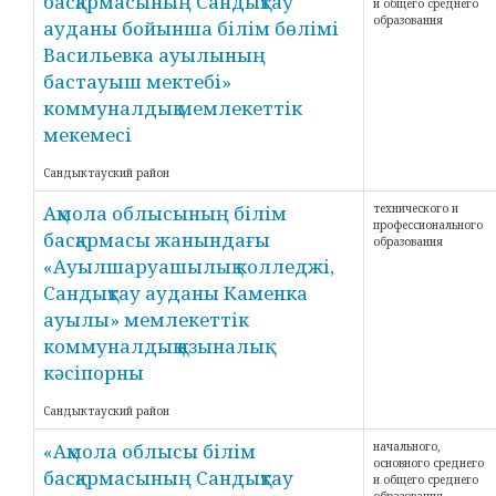
басқармасының Сандықтау
и общего среднего
образования
ауданы бойынша білім бөлімі
Васильевка ауылының
бастауыш мектебі»
коммуналдық мемлекеттік
мекемесі
Сандыктауский район
Ақмола облысының білім
технического и
профессионального
басқармасы жанындағы
образования
«Ауылшаруашылық колледжі,
Сандықтау ауданы Каменка
ауылы» мемлекеттік
коммуналдық қазыналық
кәсіпорны
Сандыктауский район
«Ақмола облысы білім
начального,
основного среднего
басқармасының Сандықтау
и общего среднего